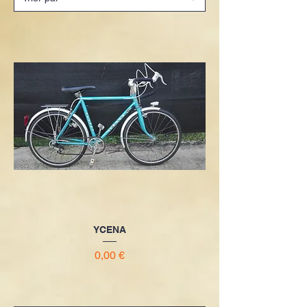
YCENA
Prix
0,00 €