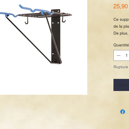
25,90
Ce suppo
de la pl
De plus,
accessoi
Quantité
gants.
Le suppo
économis
Rupture 
nécessai
_pliable
_gain de
Me no
_couleur
_matéria
_taille:
_max. ch
_incl. m