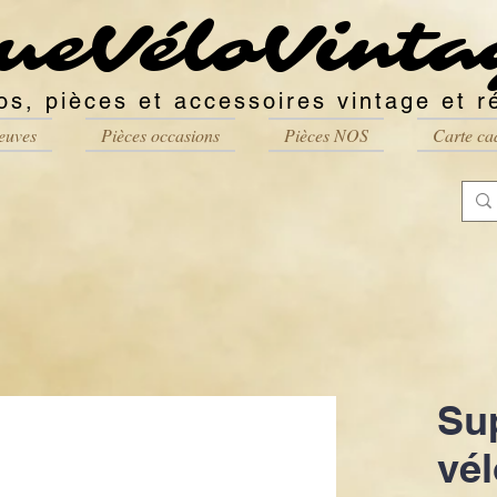
ueVéloVinta
os, pièces et accessoires vintage et r
euves
Pièces occasions
Pièces NOS
Carte ca
Su
vé