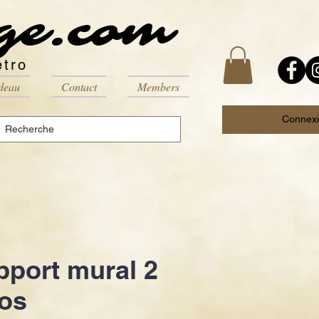
ge.com
étro
deau
Contact
Members
Connex
pport mural 2
los