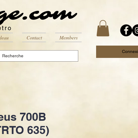
ge.com
étro
deau
Contact
Members
Connex
eus 700B
TRTO 635)