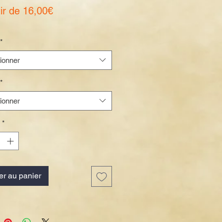
Prix
tir de
16,00€
promotionnel
*
ionner
*
ionner
*
er au panier