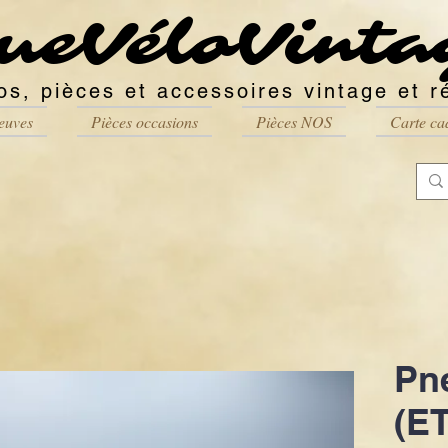
ueVéloVinta
os, pièces et accessoires vintage et r
euves
Pièces occasions
Pièces NOS
Carte ca
Pn
(E