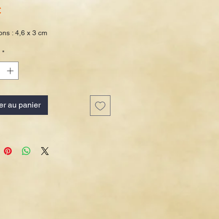
Prix
€
ns : 4,6 x 3 cm
*
er au panier