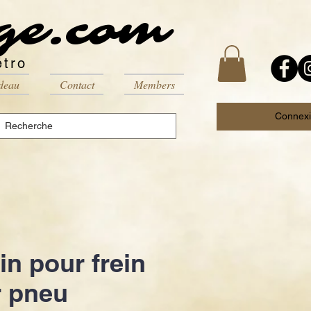
ge.com
étro
deau
Contact
Members
Connex
in pour frein
r pneu