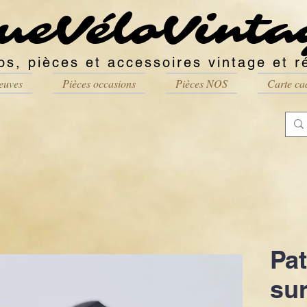
ueVéloVinta
os, pièces et accessoires vintage et r
euves
Pièces occasions
Pièces NOS
Carte ca
Pat
su