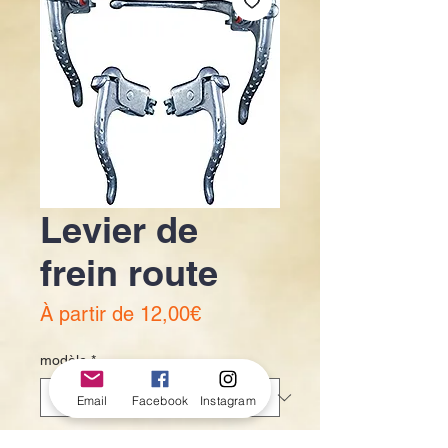
Levier de
frein route
Prix
À partir de
12,00€
promotionnel
modèle
*
Email
Facebook
Instagram
Quantité
*