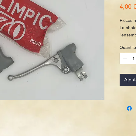
4,00 
Pièces n
La photo
l'ensemb
Des mar
Quantité
être pré
Ajout