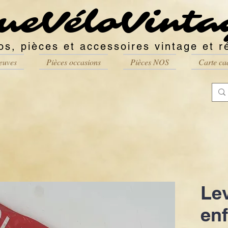
ueVéloVinta
os, pièces et accessoires vintage et r
euves
Pièces occasions
Pièces NOS
Carte ca
Lev
enf