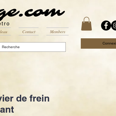
ge.com
étro
deau
Contact
Members
Connex
ier de frein
ant