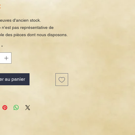
Prix
€
euves d'ancien stock.
 n'est pas représentative de
le des pièces dont nous disposons.
ques dûes au stockage peuvent
*
sentes.
er au panier