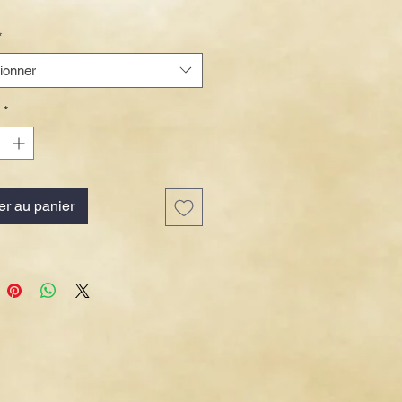
promotionnel
*
ionner
*
er au panier