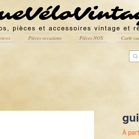
ueVéloVinta
os, pièces et accessoires vintage et r
euves
Pièces occasions
Pièces NOS
Carte ca
gu
À par