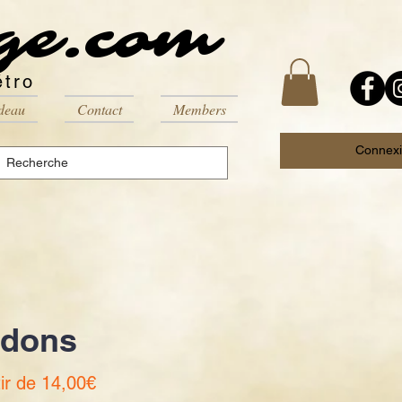
ge.com
étro
deau
Contact
Members
Connex
idons
Prix
tir de
14,00€