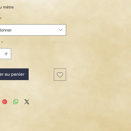
promotionnel
u mètre
*
ionner
*
er au panier