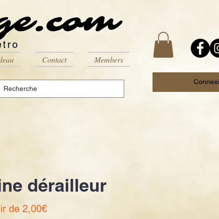
ge.com
étro
deau
Contact
Members
Connex
ne dérailleur
Prix
tir de
2,00€