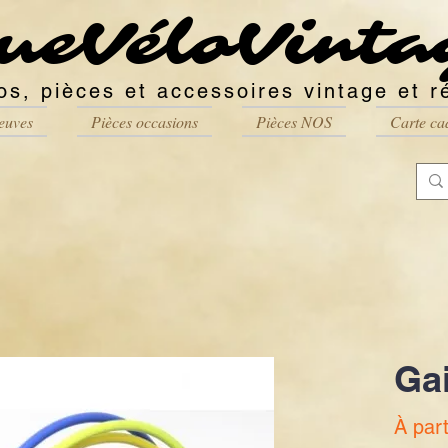
ueVéloVinta
os, pièces et accessoires vintage et r
euves
Pièces occasions
Pièces NOS
Carte ca
Gai
À par