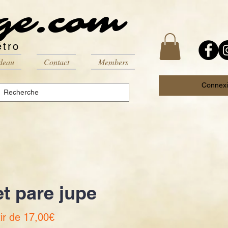
ge.com
étro
deau
Contact
Members
Connex
et pare jupe
Prix
tir de
17,00€