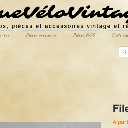
ueVéloVinta
os, pièces et accessoires vintage et r
euves
Pièces occasions
Pièces NOS
Carte ca
Fil
À par