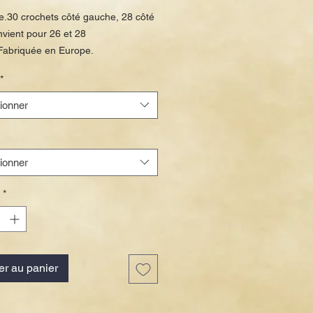
promotionnel
e.30 crochets côté gauche, 28 côté 
nvient pour 26 et 28 
Fabriquée en Europe.
*
ionner
ionner
*
er au panier