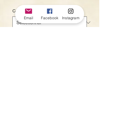
Couleur
*
Email
Facebook
Instagram
Quantité
*
Ajouter au panier
Taille unique.
Non homologué.
Termes et Conditions
Contact