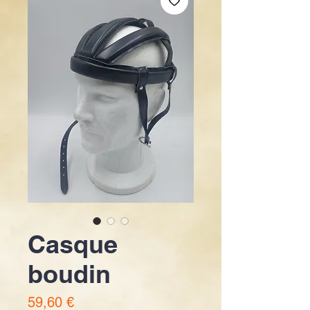
Casque
boudin
Prix
59,60 €